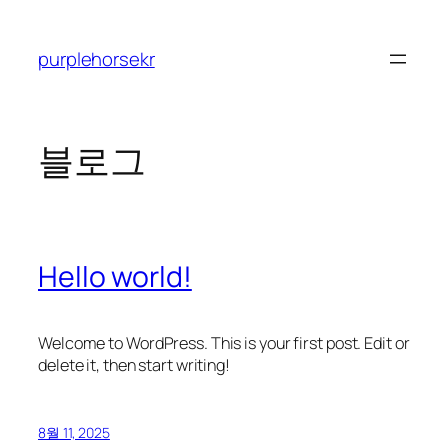
콘
텐
purplehorsekr
츠
로
바
로
블로그
가
기
Hello world!
Welcome to WordPress. This is your first post. Edit or
delete it, then start writing!
8월 11, 2025