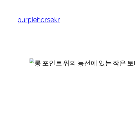
콘
텐
purplehorsekr
츠
로
바
로
가
기