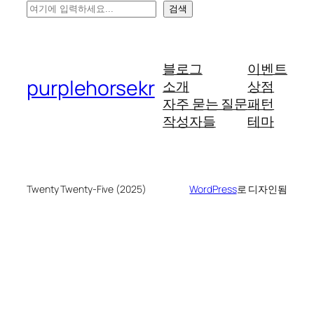
검
검색
색
블로그
이벤트
purplehorsekr
소개
상점
자주 묻는 질문
패턴
작성자들
테마
Twenty Twenty-Five (2025)
WordPress
로 디자인됨